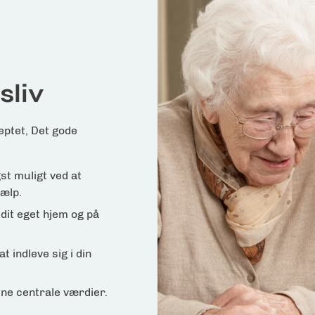
sliv
ptet, Det gode
gst muligt ved at
jælp.
 dit eget hjem og på
 indleve sig i din
dine centrale værdier.