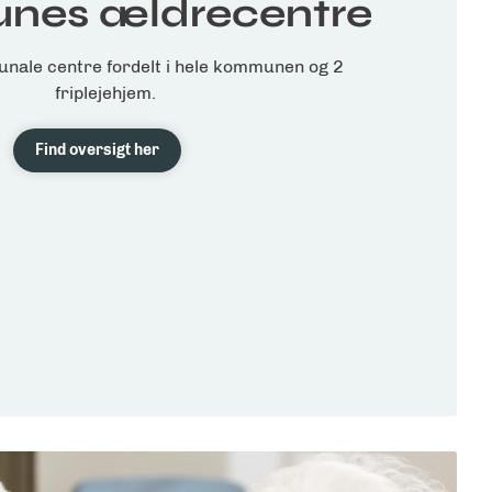
es ældrecentre
nale centre fordelt i hele kommunen og 2
friplejehjem.
Find oversigt her